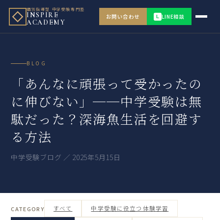
個別指導型 中学受験専門塾
INSPIRE
お問い合わせ
LINE相談
L
ACADEMY
BLOG
「あんなに頑張って受かったの
に伸びない」──中学受験は無
駄だった？深海魚生活を回避す
る方法
中学受験ブログ ／ 2025年5月15日
すべて
中学受験に役立つ体験学習
CATEGORY