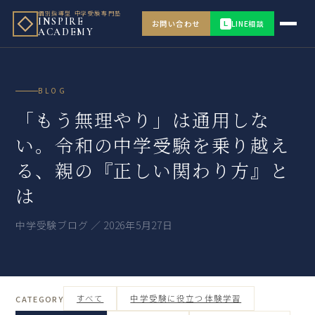
個別指導型 中学受験専門塾
INSPIRE
お問い合わせ
LINE相談
L
ACADEMY
BLOG
「もう無理やり」は通用しな
い。令和の中学受験を乗り越え
る、親の『正しい関わり方』と
は
中学受験ブログ ／ 2026年5月27日
すべて
中学受験に役立つ体験学習
CATEGORY