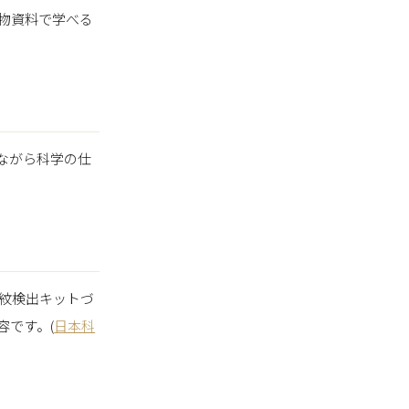
物資料で学べる
ながら科学の仕
紋検出キットづ
容です。(
日本科