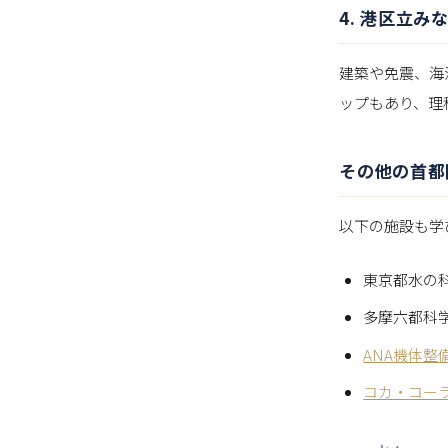
4. 港区立み
建築や免震、海
ップもあり、理
その他の首都
以下の施設も学
東京都水の
多摩六都科
ANA機体整
コカ・コー