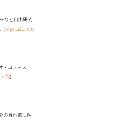
みなど自由研究
。(
kagaku21.net
)
オ・コスモス」
未来館
)
発の最前線に触