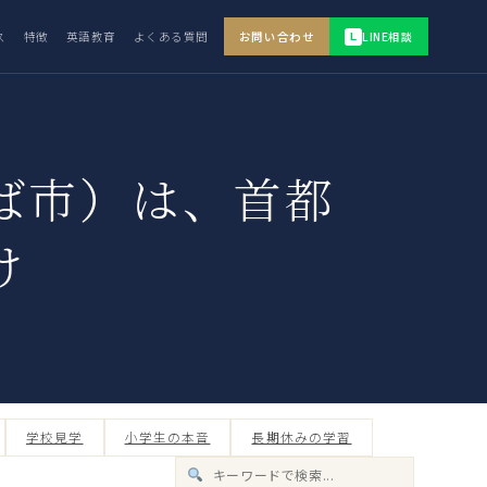
ス
特徴
英語教育
よくある質問
お問い合わせ
LINE相談
L
ば市）は、首都
け
学校見学
小学生の本音
長期休みの学習