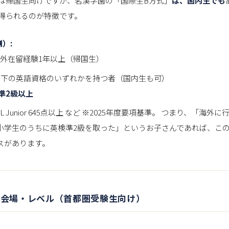
は帰国生向けですが、茗溪学園の「国際生B方式」
は、国内生でも
得られるのが特徴です。
）:
外在留経験1年以上（帰国生）
下の英語資格のいずれかを持つ者（国内生も可）
 準2級以上
FL Junior 645点以上 など ※2025年度要項基準。 つまり、「海
小学生のうちに英検準2級を取った」というお子さんであれば、こ
スがあります。
程・会場・レベル（首都圏受験生向け）