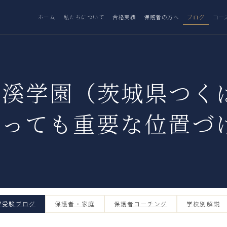
ホーム
私たちについて
合格実績
保護者の方へ
ブログ
コー
茗溪学園（茨城県つく
とっても重要な位置づ
学受験ブログ
保護者・家庭
保護者コーチング
学校別解説