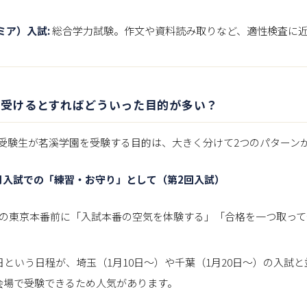
ミア）入試:
総合学力試験。作文や資料読み取りなど、適性検査に
から受けるとすればどういった目的が多い？
受験生が茗溪学園を受験する目的は、大きく分けて2つのパターン
月入試での「練習・お守り」として（第2回入試）
日の東京本番前に「入試本番の空気を体験する」「合格を一つ取っ
1日という日程が、埼玉（1月10日〜）や千葉（1月20日〜）の入試
会場で受験できるため人気があります。