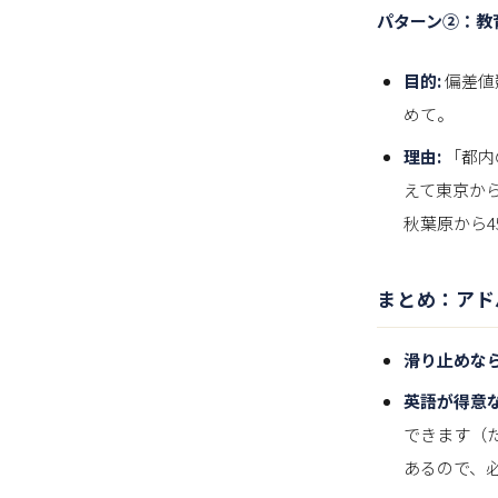
パターン②：教
目的:
偏差値
めて。
理由:
「都内
えて東京か
秋葉原から
まとめ：アド
滑り止めなら
英語が得意な
できます（
あるので、