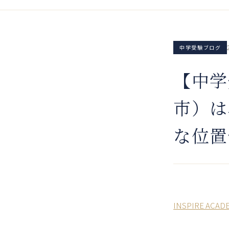
中学受験ブログ
【中学
市）は
な位置
INSPIRE 