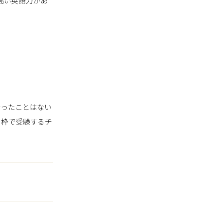
高い英語力があ
外に行ったことはない
の枠で受験するチ