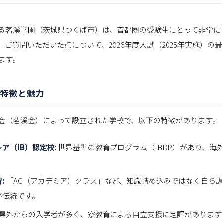
る茗溪学園（茨城県つくば市）は、首都圏の受験生にとって非常に
。ご質問いただいた点について、2026年度入試（2025年実施）の
ます。
の特徴と魅力
会（茗渓会）によって設立された学校で、以下の特徴があります。
ア（IB）認定校:
世界基準の教育プログラム（IBDP）があり、海
。
:
「AC（アカデミア）クラス」など、知識詰め込みではなく自ら
が伝統です。
県外からの入学者が多く、寮教育による自立支援に定評があります