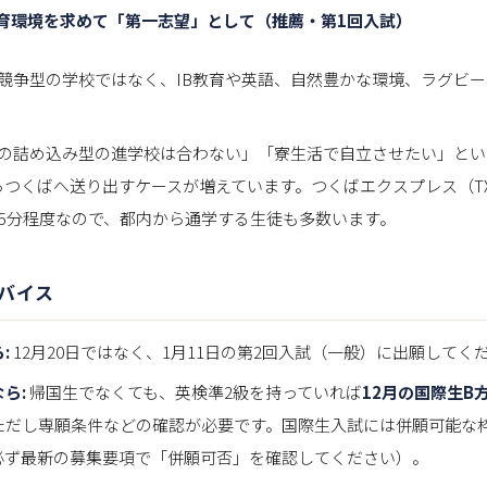
育環境を求めて「第一志望」として（推薦・第1回入試）
競争型の学校ではなく、IB教育や英語、自然豊かな環境、ラグビ
の詰め込み型の進学校は合わない」「寮生活で自立させたい」とい
らつくばへ送り出すケースが増えています。つくばエクスプレス（T
45分程度なので、都内から通学する生徒も多数います。
バイス
:
12月20日ではなく、1月11日の第2回入試（一般）に出願してく
ら:
帰国生でなくても、英検準2級を持っていれば
12月の国際生B
ただし専願条件などの確認が必要です。国際生入試には併願可能な
必ず最新の募集要項で「併願可否」を確認してください）。