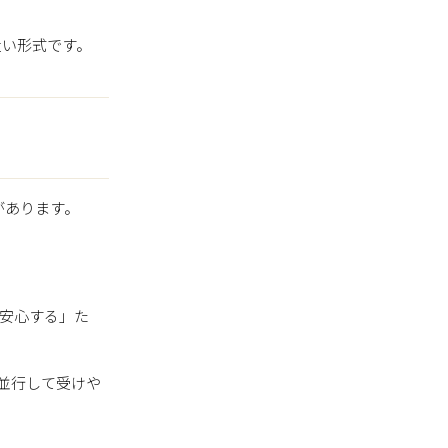
近い形式です。
があります。
て安心する」た
と並行して受けや