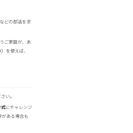
ーなどの部活を求
うご家庭が、あ
X）を使えば、
ださい。
方式
にチャレンジ
枠がある場合も