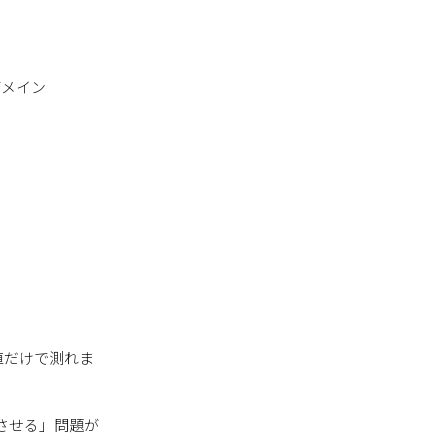
がメイン
値だけで測れま
させる」問題が