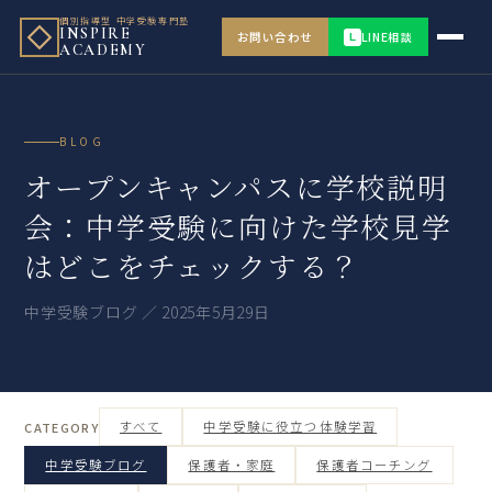
個別指導型 中学受験専門塾
INSPIRE
お問い合わせ
LINE相談
L
ACADEMY
BLOG
オープンキャンパスに学校説明
会：中学受験に向けた学校見学
はどこをチェックする？
中学受験ブログ ／ 2025年5月29日
すべて
中学受験に役立つ体験学習
CATEGORY
中学受験ブログ
保護者・家庭
保護者コーチング