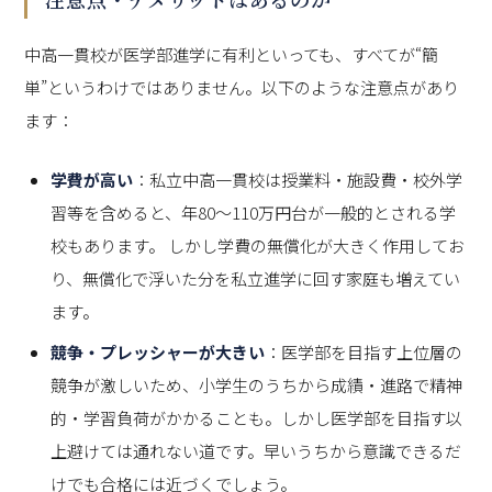
中高一貫校が医学部進学に有利といっても、すべてが“簡
単”というわけではありません。以下のような注意点があり
ます：
学費が高い
：私立中高一貫校は授業料・施設費・校外学
習等を含めると、年80〜110万円台が一般的とされる学
校もあります。 しかし学費の無償化が大きく作用してお
り、無償化で浮いた分を私立進学に回す家庭も増えてい
ます。
競争・プレッシャーが大きい
：医学部を目指す上位層の
競争が激しいため、小学生のうちから成績・進路で精神
的・学習負荷がかかることも。しかし医学部を目指す以
上避けては通れない道です。早いうちから意識できるだ
けでも合格には近づくでしょう。