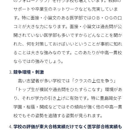
のフォローアップ）を行う学校も増えています。教師の
サポートや卒業生のネットワークなども充実していま
す。特に面接・小論文のある医学部ではＯＢ・ＯＧの口
コミが大きな力になります。面接・小論文は過去問が公
開されていない医学部も多いですからどんなことを聞か
れた、何を対策しておけばいいということが事前に知れ
ることは大きな強みなのです。このあたりが中高一貫校
ならではの強みでしょう。
競争環境・刺激
高い志望者が多い学校では「クラスの上位を争う」
「トップ生が模試や過去問をひたすらこなす」環境があ
り、それが学力の引き上げに有効です。特に豊島岡女子
学園・桜蔭・開成などではその傾向が強く他の中高一貫
校でもその姿勢を追随する姿勢が見られます。
学校の評価が東大合格実績だけでなく医学部合格実績も