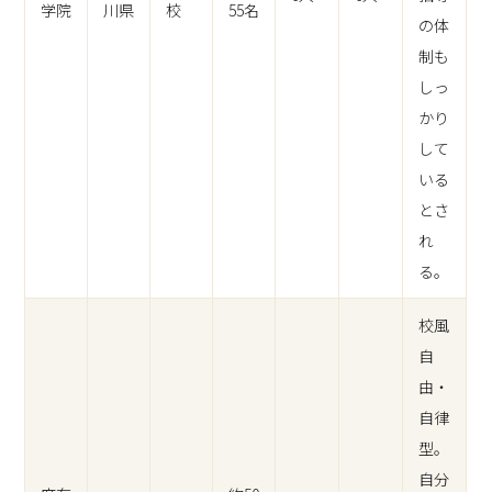
学院
川県
校
55名
の体
制も
しっ
かり
して
いる
とさ
れ
る。
校風
自
由・
自律
型。
自分