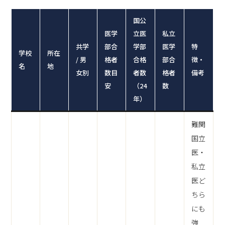
国公
医学
立医
私立
共学
部合
学部
医学
特
学校
所在
/ 男
格者
合格
部合
徴・
名
地
女別
数目
者数
格者
備考
安
（24
数
年）
難関
国立
医・
私立
医ど
ちら
にも
強