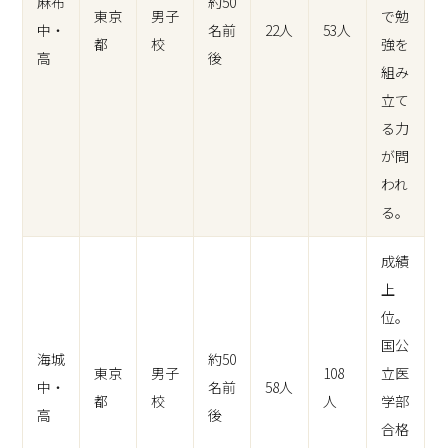
麻布
約50
東京
男子
で勉
中・
名前
22人
53人
都
校
強を
高
後
組み
立て
る力
が問
われ
る。
成績
上
位。
国公
海城
約50
東京
男子
108
立医
中・
名前
58人
都
校
人
学部
高
後
合格