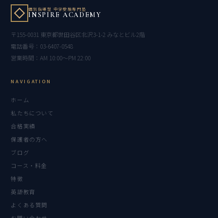
個別指導型 中学受験専門塾
INSPIRE ACADEMY
〒155-0031 東京都世田谷区北沢3-1-2 みなとビル2階
電話番号：03-6407-0548
営業時間：AM 10:00〜PM 22:00
NAVIGATION
ホーム
私たちについて
合格実績
保護者の方へ
ブログ
コース・料金
特徴
英語教育
よくある質問
お問い合わせ