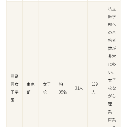
私立
医学
部へ
の合
格者
数が
非常
に多
い。
豊島
女子
岡女
東京
女子
約
139
31人
校な
子学
都
校
35名
人
がら
園
理
系・
医系