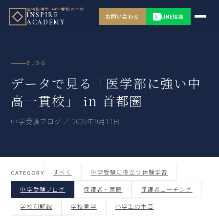
個別指導型 中学受験専門塾
INSPIRE
お問い合わせ
LINE相談
L
ACADEMY
BLOG
データで見る「医学部に強い中
高一貫校」 in 首都圏
中学受験ブログ ／ 2025年9月11日
すべて
中学受験に役立つ体験学習
CATEGORY
中学受験ブログ
保護者・家庭
保護者コーチング
学校別解説
学校見学
小学生の本音