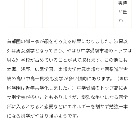
実績
が豊
か。
首都圏の御三家が顔をそろえる結果になりました。渋幕以
外は男女別学となっており、やはり中学受験市場のトップは
男女別学校が占めていることが見て取れます。この他にも
本郷、浅野、広尾学園、東邦大学付属東邦など医系進学実
績の高い中高一貫校 も別学が多い傾向にあります。（※広
尾学園は近年共学化しました。）中学受験のトップ高に男
女別学校が多いこともありますが、熾烈な争いになる医学
部に入るとなると恋愛などにエネルギーを割かず勉強一本
になる別学がやはり強いようです。