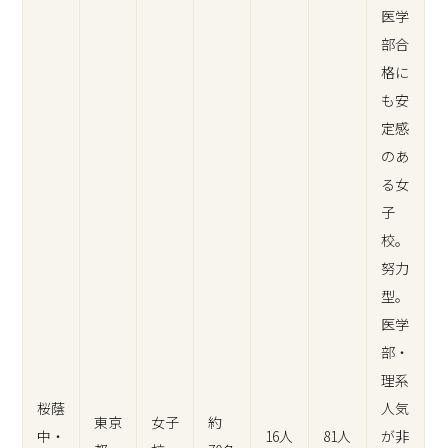
医学
部合
格に
も安
定感
のあ
る女
子
校。
努力
型。
医学
部・
理系
桜蔭
人気
東京
女子
約
中・
16人
81人
が非