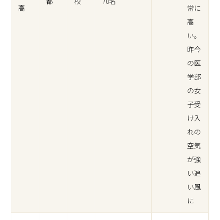
都
校
70名
高
常に
高
い。
昨今
の医
学部
の女
子受
け入
れの
空気
が強
い追
い風
に