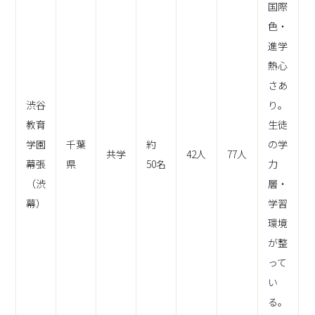
国際
色・
進学
熱心
さあ
渋谷
り。
教育
生徒
学園
千葉
約
の学
共学
42人
77人
幕張
県
50名
力
（渋
層・
幕）
学習
環境
が整
って
い
る。