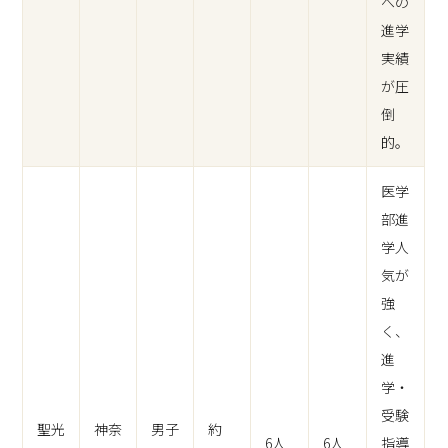
への
進学
実績
が圧
倒
的。
医学
部進
学人
気が
強
く、
進
学・
受験
聖光
神奈
男子
約
6人
6人
指導