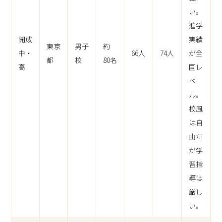
い。
進学
開成
実績
東京
男子
約
中・
66人
74人
が全
都
校
80名
高
国レ
ベ
ル。
校風
は自
由だ
が学
習指
導は
厳し
い。