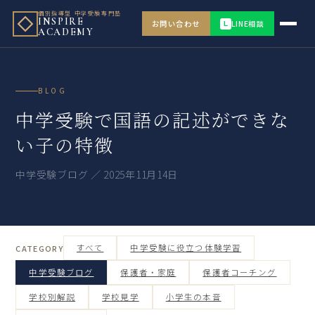
個別指導型 中学受験専門塾
INSPIRE
お問い合わせ
LINE相談
L
ACADEMY
BLOG
中学受験で国語の記述ができな
い子の特徴
中学受験ブログ ／ 2025年11月14日
すべて
中学受験に役立つ体験学習
CATEGORY
中学受験ブログ
保護者・家庭
保護者コーチング
学校別解説
学校見学
小学生の本音