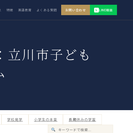
ス
特徴
英語教育
よくある質問
お問い合わせ
LINE相談
L
：立川市子ども
ム
学校見学
小学生の本音
長期休みの学習