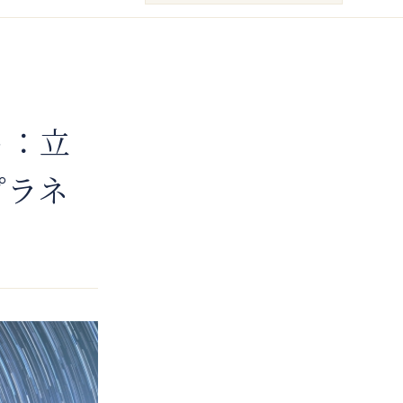
ト：立
プラネ