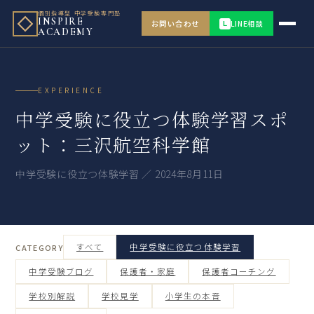
個別指導型 中学受験専門塾
INSPIRE
お問い合わせ
LINE相談
L
ACADEMY
EXPERIENCE
中学受験に役立つ体験学習スポ
ット：三沢航空科学館
中学受験に役立つ体験学習 ／ 2024年8月11日
すべて
中学受験に役立つ体験学習
CATEGORY
中学受験ブログ
保護者・家庭
保護者コーチング
学校別解説
学校見学
小学生の本音