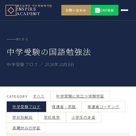
個別指導型 中学受験専門塾
INSPIRE
お問い合わせ
LINE相談
L
ACADEMY
BLOG
中学受験の国語勉強法
中学受験ブログ ／ 2024年10月8日
すべて
中学受験に役立つ体験学習
CATEGORY
中学受験ブログ
保護者・家庭
保護者コーチング
学校別解説
学校見学
小学生の本音
長期休みの学習