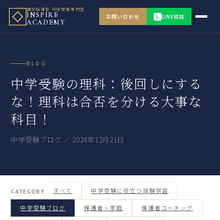
個別指導型 中学受験専門塾
INSPIRE
お問い合わせ
LINE相談
L
ACADEMY
BLOG
中学受験の理科：後回しにする
な！理科は合否を分ける大事な
科目！
中学受験ブログ ／ 2024年12月21日
すべて
中学受験に役立つ体験学習
CATEGORY
中学受験ブログ
保護者・家庭
保護者コーチング