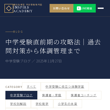
個別指導型 中学受験専門塾
INSPIRE
お問い合わせ
LINE相談
L
ACADEMY
BLOG
中学受験直前期の攻略法｜過去
問対策から体調管理まで
中学受験ブログ ／ 2025年11月27日
すべて
中学受験に役立つ体験学習
CATEGORY
中学受験ブログ
保護者・家庭
保護者コーチング
学校別解説
学校見学
小学生の本音