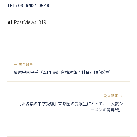
TEL : 03-6407-0548
Post Views:
319
← 前の記事
広尾学園中学（2/1午前）合格対策：科目別傾向分析
次の記事 →
【茨城県の中学受験】首都圏の受験生にとって、「入試シ
ーズンの開幕戦」