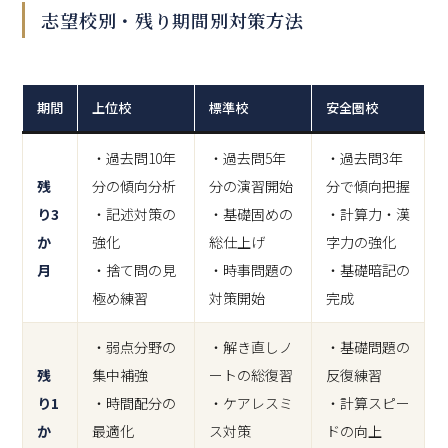
志望校別・残り期間別対策方法
期間
上位校
標準校
安全圏校
・過去問10年
・過去問5年
・過去問3年
残
分の傾向分析
分の演習開始
分で傾向把握
り3
・記述対策の
・基礎固めの
・計算力・漢
か
強化
総仕上げ
字力の強化
月
・捨て問の見
・時事問題の
・基礎暗記の
極め練習
対策開始
完成
・弱点分野の
・解き直しノ
・基礎問題の
残
集中補強
ートの総復習
反復練習
り1
・時間配分の
・ケアレスミ
・計算スピー
か
最適化
ス対策
ドの向上