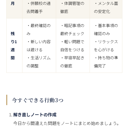
月
・併願校の過
・体調管理の
・メンタル面
去問着手
徹底
の安定化
・最終確認の
・暗記事項の
・基本事項の
残
み
最終チェック
確認のみ
り1
・新しい内容
・軽い問題で
・リラックス
週
は避ける
自信をつける
を心がける
間
・生活リズム
・早寝早起き
・持ち物の準
の調整
の徹底
備完了
今すぐできる行動3つ
解き直しノートの作成
今日から間違えた問題をノートにまとめ始めましょう。