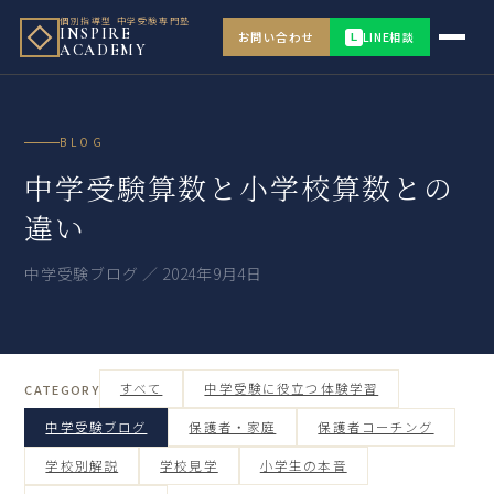
個別指導型 中学受験専門塾
INSPIRE
お問い合わせ
LINE相談
L
ACADEMY
BLOG
中学受験算数と小学校算数との
違い
中学受験ブログ ／ 2024年9月4日
すべて
中学受験に役立つ体験学習
CATEGORY
中学受験ブログ
保護者・家庭
保護者コーチング
学校別解説
学校見学
小学生の本音