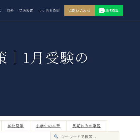
ス
特徴
英語教育
よくある質問
お問い合わせ
LINE相談
L
策｜1月受験の
学校見学
小学生の本音
長期休みの学習