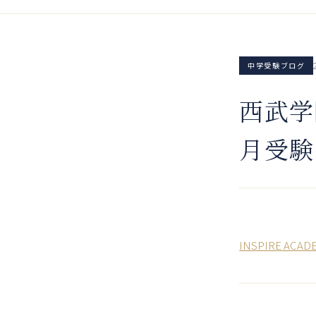
中学受験ブログ
西武学
月受験
INSPIRE 