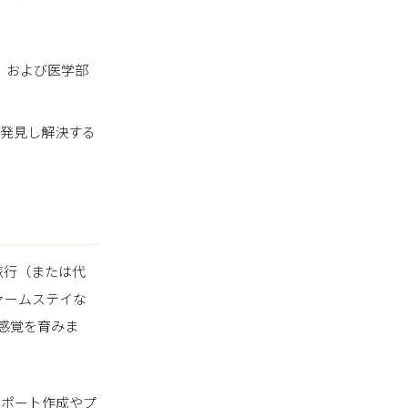
、および医学部
を発見し解決する
旅行（または代
ァームステイな
感覚を育みま
、レポート作成やプ