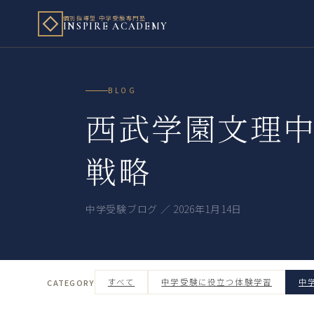
個別指導型 中学受験専門塾
INSPIRE ACADEMY
BLOG
西武学園文理中
戦略
中学受験ブログ ／ 2026年1月14日
すべて
中学受験に役立つ体験学習
中
CATEGORY