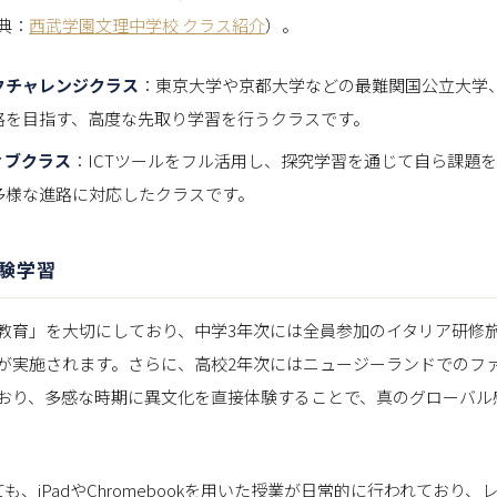
典：
西武学園文理中学校 クラス紹介
）。
クチャレンジクラス
：東京大学や京都大学などの最難関国公立大学
格を目指す、高度な先取り学習を行うクラスです。
ィブクラス
：ICTツールをフル活用し、探究学習を通じて自ら課題
多様な進路に対応したクラスです。
験学習
教育」を大切にしており、中学3年次には全員参加のイタリア研修
が実施されます。さらに、高校2年次にはニュージーランドでのフ
おり、多感な時期に異文化を直接体験することで、真のグローバル
ても、iPadやChromebookを用いた授業が日常的に行われており