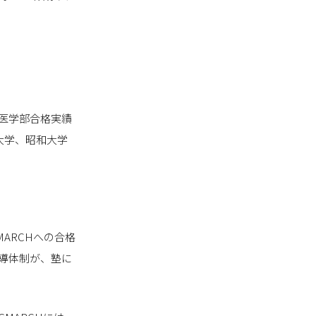
医学部合格実績
大学、昭和大学
ARCHへの合格
導体制が、塾に