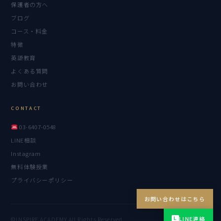
保護者の方へ
ブログ
コース・料金
特徴
英語教育
よくある質問
お問い合わせ
CONTACT
03-6407-0548
LINE相談
Instagram
無料体験授業
プライバシーポリシー
お問い合わせはこちら
LINE連絡
LINE
Instagram
©INSPIRE ACADEMY All Rights Reserved.
L