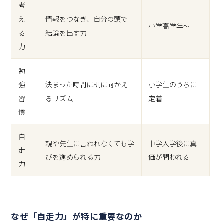
考
え
情報をつなぎ、自分の頭で
小学高学年〜
る
結論を出す力
力
勉
強
決まった時間に机に向かえ
小学生のうちに
習
るリズム
定着
慣
自
親や先生に言われなくても学
中学入学後に真
走
びを進められる力
価が問われる
力
なぜ「自走力」が特に重要なのか