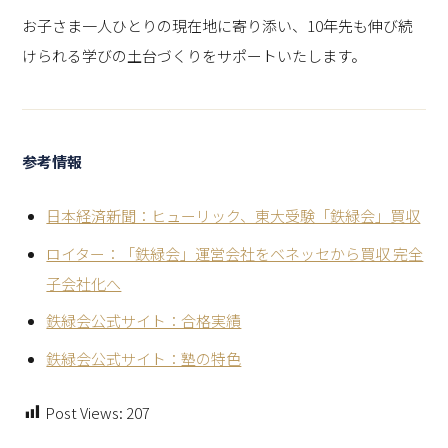
お子さま一人ひとりの現在地に寄り添い、10年先も伸び続
けられる学びの土台づくりをサポートいたします。
参考情報
日本経済新聞：ヒューリック、東大受験「鉄緑会」買収
ロイター：「鉄緑会」運営会社をベネッセから買収 完全
子会社化へ
鉄緑会公式サイト：合格実績
鉄緑会公式サイト：塾の特色
Post Views:
207