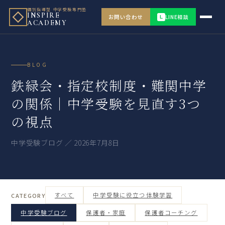
個別指導型 中学受験専門塾
INSPIRE
お問い合わせ
LINE相談
L
ACADEMY
BLOG
鉄緑会・指定校制度・難関中学
の関係｜中学受験を見直す3つ
の視点
中学受験ブログ ／ 2026年7月8日
すべて
中学受験に役立つ体験学習
CATEGORY
中学受験ブログ
保護者・家庭
保護者コーチング