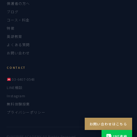
保護者の方へ
ブログ
コース・料金
特徴
英語教育
よくある質問
お問い合わせ
CONTACT
03-6407-0548
LINE相談
Instagram
無料体験授業
プライバシーポリシー
お問い合わせはこちら
LINE連絡
LINE
Instagram
©INSPIRE ACADEMY All Rights Reserved.
L