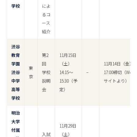
学校
によ
るコ
ース
紹介
渋谷
教育
第2
11月15日
学園
回
（土）
11月14日（金）
東
渋谷
学校
14:15～
–
17:00締切（Web
京
中学
説明
15:30（予
サイトより）
高等
会
定）
学校
明治
大学
11月29日
付属
入試
（土）