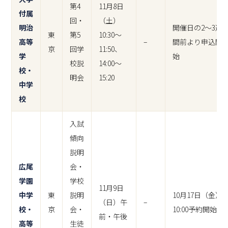
第4
11月8日
付属
回・
（土）
明治
開催日の2～3週
東
第5
10:30～
高等
–
間前より申込開
京
回学
11:50、
学
始
校説
14:00～
校・
明会
15:20
中学
校
入試
傾向
説明
広尾
会・
学園
学校
11月9日
中学
東
説明
10月17日（金）
（日）午
–
校・
京
会・
10:00予約開始
前・午後
高等
生徒