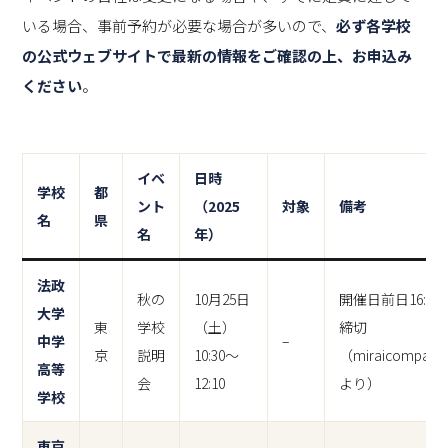
いる場合、事前予約が必要な場合が多いので、
必ず各学校
の公式ウェブサイトで最新の情報をご確認の上、お申込み
ください
。
イベ
日時
学校
都
ント
（2025
対象
備考
名
県
名
年）
法政
秋の
10月25日
開催日前日16:00
大学
東
学校
（土）
締切
中学
–
京
説明
10:30～
（miraicompass
高等
会
12:10
より）
学校
東京