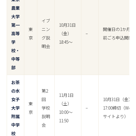
農業
大学
イブ
第一
10月31日
東
ニン
開催日の1か月
高等
（金）
–
京
グ説
前ごろ申込開始
学
18:45～
明会
校・
中等
部
お茶
の水
第2
11月1日
女子
回
10月31日（金）
東
（土）
大学
学校
–
17:00締切（Web
京
10:00～
附属
説明
サイトより）
11:50
中学
会
校