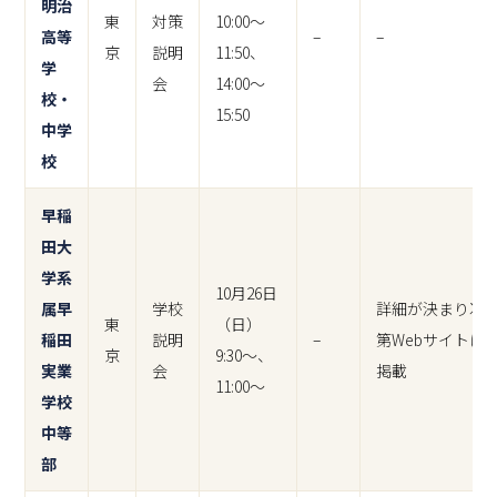
明治
東
対策
10:00～
高等
–
–
京
説明
11:50、
学
会
14:00～
校・
15:50
中学
校
早稲
田大
学系
10月26日
属早
学校
詳細が決まり次
東
（日）
稲田
説明
–
第Webサイトに
京
9:30～、
実業
会
掲載
11:00～
学校
中等
部