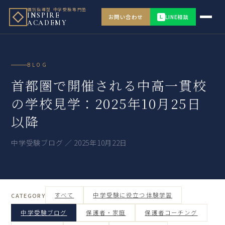
個別指導型 中学受験専門塾
INSPIRE
お問い合わせ
LINE相談
L
ACADEMY
BLOG
首都圏で開催される中高一貫校
の学校見学：2025年10月25日
以降
中学受験ブログ ／ 2025年10月22日
すべて
中学受験に役立つ体験学習
CATEGORY
中学受験ブログ
保護者・家庭
保護者コーチング