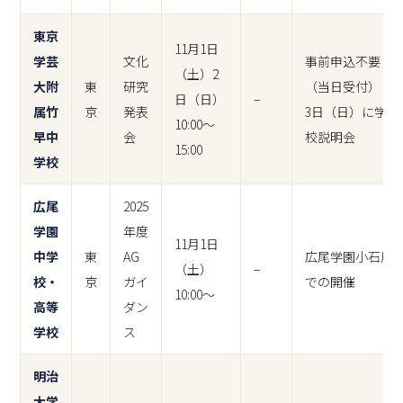
東京
11月1日
学芸
文化
事前申込不要
（土）2
大附
東
研究
（当日受付）
日（日）
–
属竹
京
発表
3日（日）に学
10:00～
早中
会
校説明会
15:00
学校
広尾
2025
学園
年度
11月1日
中学
東
AG
広尾学園小石川
（土）
–
校・
京
ガイ
での開催
10:00～
高等
ダン
学校
ス
明治
大学