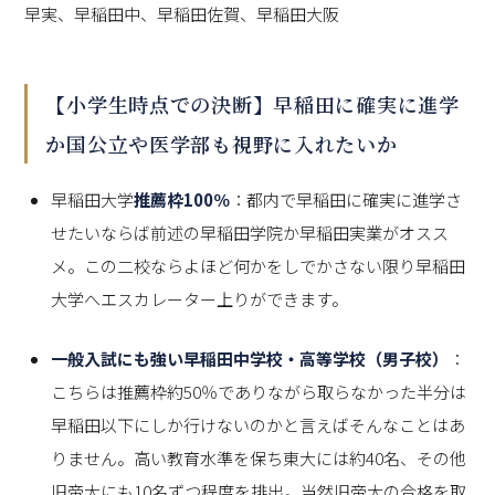
早実、早稲田中、早稲田佐賀、早稲田大阪
と、学びの主体性を評価。
一貫教育の特徴
【小学生時点での決断】早稲田に確実に進学
教育理念の一貫性
か国公立や医学部も視野に入れたいか
早稲田実業学校初等部・中等部・高等部
早稲田の一貫教育は、生徒が学問への興味を早期に形成
し、可能性を最大限に引き出せることが特徴です。たと
早稲田大学
推薦枠100％
：都内で早稲田に確実に進学さ
専門分野への早期探求
えば、大学生や大学院生との交流、大学教員による模擬
早稲田中学校・高等学校（男子校）
せたいならば前述の早稲田学院か早稲田実業がオスス
授業などが用意され、学力だけでなく実践力を培う機会
メ。この二校ならよほど何かをしでかさない限り早稲田
早稲田大学への全員進学
を提供しています。
早稲田佐賀中学校・高等学校
大学へエスカレーター上りができます。
早稲田摂陵中学校・高等学校
また、将来を見据えた目標設定を支援する仕組みとし
一般入試にも強い早稲田中学校・高等学校（男子校）
：
て、大学講義の聴講や学部進学説明会を実施。受験勉強
こちらは推薦枠約50％でありながら取らなかった半分は
だけでなく、自己探求と自立を促すカリキュラムが展開
早稲田以下にしか行けないのかと言えばそんなことはあ
されています。
りません。高い教育水準を保ち東大には約40名、その他
旧帝大にも10名ずつ程度を排出。当然旧帝大の合格を取