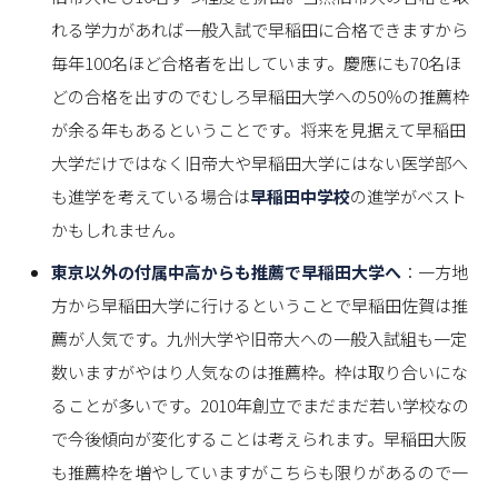
れる学力があれば一般入試で早稲田に合格できますから
毎年100名ほど合格者を出しています。慶應にも70名ほ
どの合格を出すのでむしろ早稲田大学への50％の推薦枠
が余る年もあるということです。将来を見据えて早稲田
大学だけではなく旧帝大や早稲田大学にはない医学部へ
も進学を考えている場合は
早稲田中学校
の進学がベスト
かもしれません。
東京以外の付属中高からも推薦で早稲田大学へ
：一方地
方から早稲田大学に行けるということで早稲田佐賀は推
薦が人気です。九州大学や旧帝大への一般入試組も一定
数いますがやはり人気なのは推薦枠。枠は取り合いにな
ることが多いです。2010年創立でまだまだ若い学校なの
で今後傾向が変化することは考えられます。早稲田大阪
も推薦枠を増やしていますがこちらも限りがあるので一