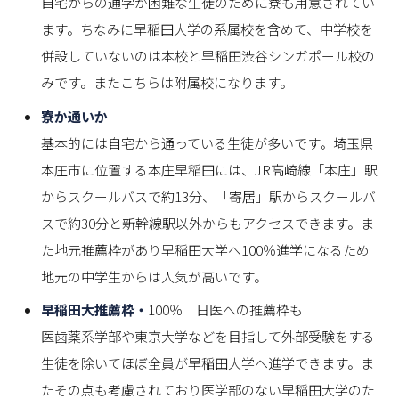
自宅からの通学が困難な生徒のために寮も用意されてい
ます。ちなみに早稲田大学の系属校を含めて、中学校を
併設していないのは本校と早稲田渋谷シンガポール校の
みです。またこちらは附属校になります。
寮か通いか
基本的には自宅から通っている生徒が多いです。埼玉県
本庄市に位置する本庄早稲田には、JR高崎線「本庄」駅
からスクールバスで約13分、「寄居」駅からスクールバ
スで約30分と新幹線駅以外からもアクセスできます。ま
た地元推薦枠があり早稲田大学へ100％進学になるため
地元の中学生からは人気が高いです。
早稲田大推薦枠
・
100％ 日医への推薦枠も
医歯薬系学部や東京大学などを目指して外部受験をする
生徒を除いてほぼ全員が早稲田大学へ進学できます。ま
たその点も考慮されており医学部のない早稲田大学のた