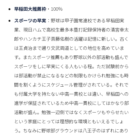
早稲田大推薦枠
・100％
スポーツの早実
：野球は甲子園常連校である早稲田実
業、現日ハムで高校生最多本塁打記録保持者の清宮幸太
郎やハンカチ王子斎藤佑樹の活躍は記憶に新しい。古く
は王貞治まで遡り文武両道としての地位を高めていま
す。またスポーツ推薦もあり野球以外の部活動も盛んで
スポーツをしに早実にくる人もいる程。ただ試験前から
は部活動が禁止になるなどの制限もかけられ勉強にも時
間を割くようにスケジュール管理がされている。それで
も付属大学を持たない中高一貫校とは違い、早稲田への
進学が保証されているため中高一貫校にしてはかなり部
活動が盛ん。勉強一辺倒ではなくスポーツもやらせたい
という家庭にとっては理想的な環境ともいえるでしょ
う。ちなみに野球部グラウンドは八王子のはずれにあり