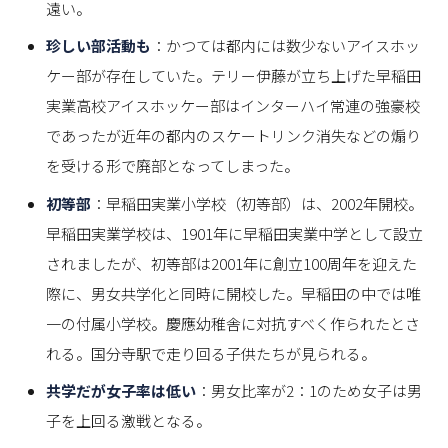
遠い。
珍しい部活動も
：かつては都内には数少ないアイスホッ
ケー部が存在していた。テリー伊藤が立ち上げた早稲田
実業高校アイスホッケー部はインターハイ常連の強豪校
であったが近年の都内のスケートリンク消失などの煽り
を受ける形で廃部となってしまった。
初等部
：早稲田実業小学校（初等部）は、2002年開校。
早稲田実業学校は、1901年に早稲田実業中学として設立
されましたが、初等部は2001年に創立100周年を迎えた
際に、男女共学化と同時に開校した。早稲田の中では唯
一の付属小学校。慶應幼稚舎に対抗すべく作られたとさ
れる。国分寺駅で走り回る子供たちが見られる。
共学だが女子率は低い
：男女比率が2：1のため女子は男
子を上回る激戦となる。