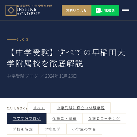
個別指導型 中学受験専門塾
INSPIRE
お問い合わせ
LINE相談
L
ACADEMY
BLOG
【中学受験】すべての早稲田大
学附属校を徹底解説
中学受験ブログ ／ 2024年11月26日
すべて
中学受験に役立つ体験学習
CATEGORY
中学受験ブログ
保護者・家庭
保護者コーチング
学校別解説
学校見学
小学生の本音