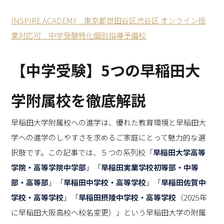
INSPIRE ACADEMY 東京都世田谷区渋谷区 オンライン授
業対応可 中学受験特化個別指導予備校
【中学受験】5つの早稲田大
学附属校を徹底解説
早稲田大学附属校への進学は、優れた教育環境と早稲田大
学への進学のしやすさを求めるご家庭にとって魅力的な選
択肢です。この記事では、５つの系列校「
早稲田大学高等
学院・高等学院中学部
」「
早稲田実業学校初等部・中等
部・高等部
」「
早稲田中学校・高等学校
」「
早稲田佐賀中
学校・高等学校
」「
早稲田摂陵中学校・高等学校
（2025年
に早稲田大阪高校へ校名変更）」という早稲田大学の附属