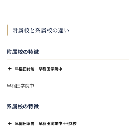
早稲田大学の三大教旨
附属校と系属校の違い
親元にあたる早稲田大学は、「学問の独立」「学問の活
用」「模範国民の造就」という三大教旨を掲げていま
す。この理念に基づき、文化や福祉の発展に寄与する人
附属校の特徴
材育成を目指しています。
早稲田付属 早稲田学院中
大学のポリシーは以下の3つに要約されます：
早稲田学院中
ディプロマ・ポリシー
：生涯学び続け、世界に貢献
できる人材の輩出。
系属校の特徴
カリキュラム・ポリシー
：基盤教育を充実させたカ
リキュラム構築。
早稲田系属 早稲田実業中＋他3校
アドミッション・ポリシー
：入学前に必要な学力