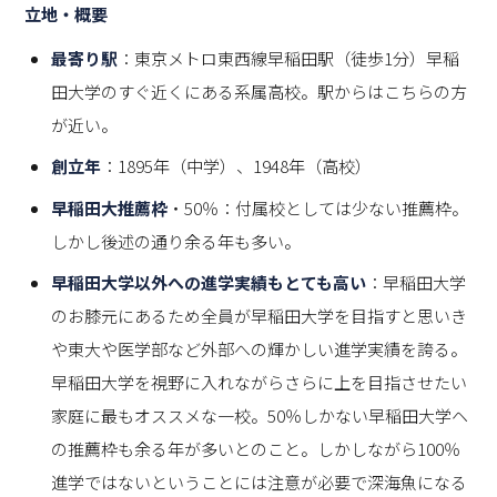
立地・概要
最寄り駅
：東京メトロ東西線早稲田駅（徒歩1分）早稲
田大学のすぐ近くにある系属高校。駅からはこちらの方
が近い。
創立年
：1895年（中学）、1948年（高校）
早稲田大推薦枠
・50％：付属校としては少ない推薦枠。
しかし後述の通り余る年も多い。
早稲田大学以外への進学実績もとても高い
：早稲田大学
のお膝元にあるため全員が早稲田大学を目指すと思いき
や東大や医学部など外部への輝かしい進学実績を誇る。
早稲田大学を視野に入れながらさらに上を目指させたい
家庭に最もオススメな一校。50％しかない早稲田大学ヘ
の推薦枠も余る年が多いとのこと。しかしながら100％
進学ではないということには注意が必要で深海魚になる