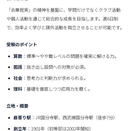
「去華就実」の精神を基盤に、学問だけでなくクラブ活動
や個人活動を通じて総合的な成長を目指します。週6日制
で、効率よく学びと課外活動を両立させることが可能です。
受験のポイント
算数
：標準～やや難レベルの問題を確実に解ける力。
国語
：抜き出し設問への対策が必須。
社会
：思考力と判断力が求められる。
理科
：基礎を徹底しつつ応用力を磨く。
立地・概要
最寄り駅
：JR国分寺駅、西武線国分寺駅（徒歩7分）
創立年
：1901年（初等部は2002年開校）