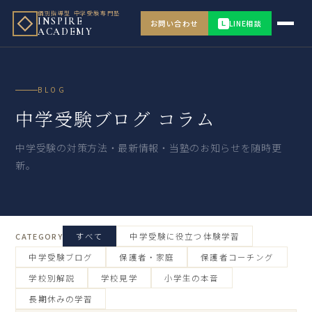
個別指導型 中学受験専門塾
INSPIRE
お問い合わせ
LINE相談
L
ACADEMY
BLOG
中学受験ブログ コラム
中学受験の対策方法・最新情報・当塾のお知らせを随時更
新。
CATEGORY
すべて
中学受験に役立つ体験学習
中学受験ブログ
保護者・家庭
保護者コーチング
学校別解説
学校見学
小学生の本音
長期休みの学習