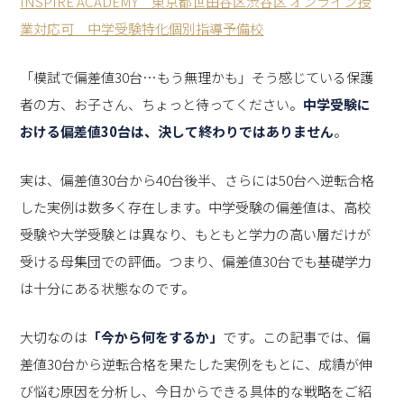
INSPIRE ACADEMY 東京都世田谷区渋谷区 オンライン授
業対応可 中学受験特化個別指導予備校
「模試で偏差値30台…もう無理かも」そう感じている保護
者の方、お子さん、ちょっと待ってください。
中学受験に
おける偏差値30台は、決して終わりではありません
。
実は、偏差値30台から40台後半、さらには50台へ逆転合格
した実例は数多く存在します。中学受験の偏差値は、高校
受験や大学受験とは異なり、もともと学力の高い層だけが
受ける母集団での評価。つまり、偏差値30台でも基礎学力
は十分にある状態なのです。
大切なのは
「今から何をするか」
です。この記事では、偏
差値30台から逆転合格を果たした実例をもとに、成績が伸
び悩む原因を分析し、今日からできる具体的な戦略をご紹