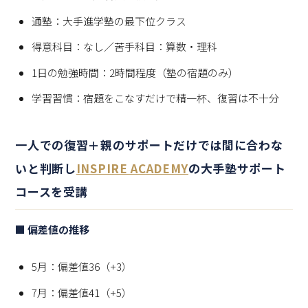
通塾：大手進学塾の最下位クラス
得意科目：なし／苦手科目：算数・理科
1日の勉強時間：2時間程度（塾の宿題のみ）
学習習慣：宿題をこなすだけで精一杯、復習は不十分
一人での復習＋親のサポートだけでは間に合わな
いと判断し
INSPIRE ACADEMY
の大手塾サポート
コースを受講
■ 偏差値の推移
5月：偏差値36（+3）
7月：偏差値41（+5）