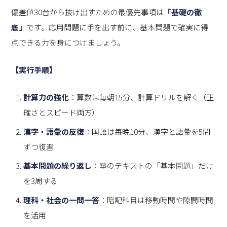
偏差値30台から抜け出すための最優先事項は
「基礎の徹
底」
です。応用問題に手を出す前に、基本問題で確実に得
点できる力を身につけましょう。
【実行手順】
計算力の強化
：算数は毎朝15分、計算ドリルを解く（正
確さとスピード両方）
漢字・語彙の反復
：国語は毎晩10分、漢字と語彙を5問
ずつ復習
基本問題の繰り返し
：塾のテキストの「基本問題」だけ
を3周する
理科・社会の一問一答
：暗記科目は移動時間や隙間時間
を活用