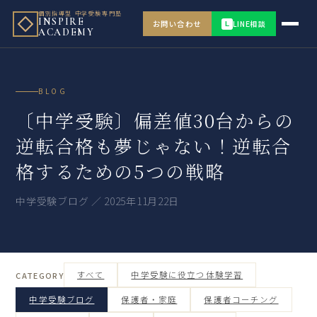
個別指導型 中学受験専門塾
INSPIRE
お問い合わせ
LINE相談
L
ACADEMY
BLOG
〔中学受験〕偏差値30台からの
逆転合格も夢じゃない！逆転合
格するための5つの戦略
中学受験ブログ ／ 2025年11月22日
すべて
中学受験に役立つ体験学習
CATEGORY
中学受験ブログ
保護者・家庭
保護者コーチング