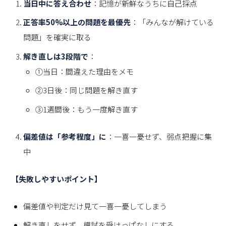
当日中に答え合わせ
：記憶が新鮮なうちに自己採点
正答率50%以上の問題を最優先
：「みんなが解けている
問題」を確実に取る
解き直しは3段階で
：
①当日：間違えた理由をメモ
②3日後：同じ問題を解き直す
③1週間後：もう一度解き直す
偏差値は「参考程度」に
：一喜一憂せず、弱点把握に集
中
【失敗しやすいポイント】
偏差値や判定だけ見て一喜一憂してしまう
解き直しをせず、模試を受けっぱなしにする