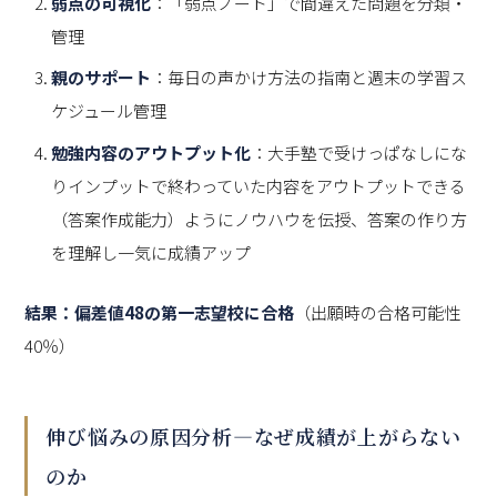
弱点の可視化
：「弱点ノート」で間違えた問題を分類・
管理
親のサポート
：毎日の声かけ方法の指南と週末の学習ス
ケジュール管理
勉強内容のアウトプット化
：大手塾で受けっぱなしにな
りインプットで終わっていた内容をアウトプットできる
（答案作成能力）ようにノウハウを伝授、答案の作り方
を理解し一気に成績アップ
結果：偏差値48の第一志望校に合格
（出願時の合格可能性
40％）
伸び悩みの原因分析—なぜ成績が上がらない
のか