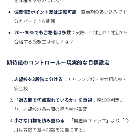
を保証するものではない
偏差値5ポイント差は逆転可能
：直前期の追い込みで十
分カバーできる範囲
20〜40％でも合格者は多数
：実際、C判定やD判定から
合格する受験生は珍しくない
期待値のコントロール—現実的な目標設定
志望校を3段階に分ける
：チャレンジ校・実力相応校・
安全校
「過去問で何点取れているか」を重視
：模試の判定よ
り、志望校の過去問の得点率が重要
小さな目標を積み重ねる
：「偏差値10アップ」より「今
月は算数の基本問題を完璧にする」