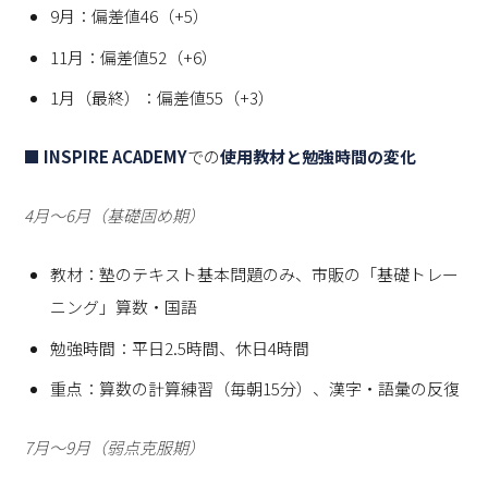
9月：偏差値46（+5）
11月：偏差値52（+6）
1月（最終）：偏差値55（+3）
■ INSPIRE ACADEMY
での
使用教材と勉強時間の変化
4月〜6月（基礎固め期）
教材：塾のテキスト基本問題のみ、市販の「基礎トレー
ニング」算数・国語
勉強時間：平日2.5時間、休日4時間
重点：算数の計算練習（毎朝15分）、漢字・語彙の反復
7月〜9月（弱点克服期）