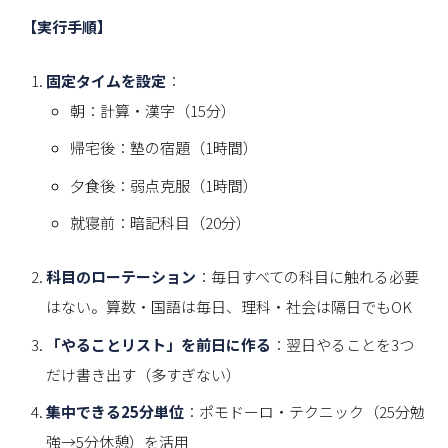
【実行手順】
固定タイムを設定
：
朝：計算・漢字（15分）
帰宅後：塾の宿題（1時間）
夕食後：弱点克服（1時間）
就寝前：暗記科目（20分）
科目のローテーション
：毎日すべての科目に触れる必要
はない。算数・国語は毎日、理科・社会は隔日でもOK
「やることリスト」を前日に作る
：翌日やることを3つ
だけ書き出す（多すぎない）
集中できる25分単位
：ポモドーロ・テクニック（25分勉
強→5分休憩）を活用