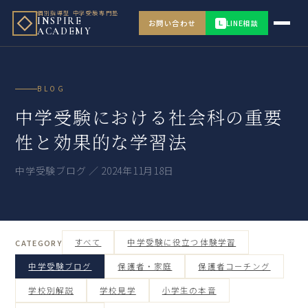
個別指導型 中学受験専門塾
INSPIRE
お問い合わせ
LINE相談
L
ACADEMY
BLOG
中学受験における社会科の重要
性と効果的な学習法
中学受験ブログ ／ 2024年11月18日
すべて
中学受験に役立つ体験学習
CATEGORY
中学受験ブログ
保護者・家庭
保護者コーチング
学校別解説
学校見学
小学生の本音