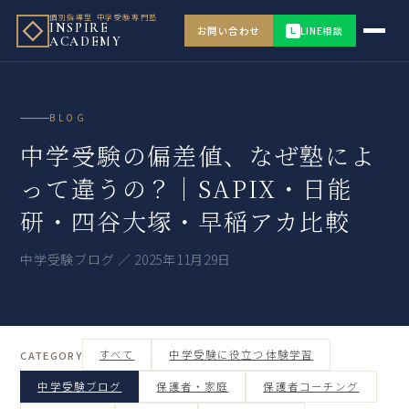
個別指導型 中学受験専門塾
INSPIRE
お問い合わせ
LINE相談
L
ACADEMY
BLOG
中学受験の偏差値、なぜ塾によ
って違うの？｜SAPIX・日能
研・四谷大塚・早稲アカ比較
中学受験ブログ ／ 2025年11月29日
すべて
中学受験に役立つ体験学習
CATEGORY
中学受験ブログ
保護者・家庭
保護者コーチング