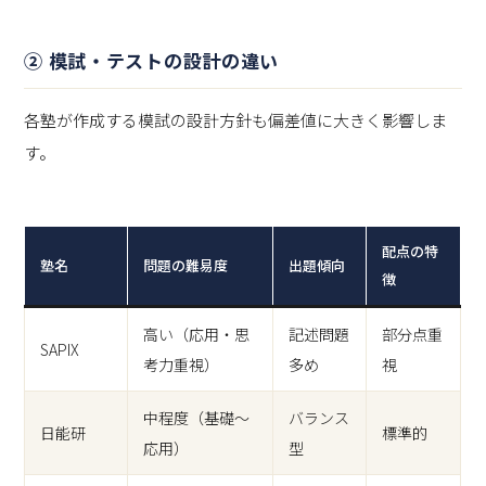
② 模試・テストの設計の違い
各塾が作成する模試の設計方針も偏差値に大きく影響しま
す。
配点の特
塾名
問題の難易度
出題傾向
徴
高い（応用・思
記述問題
部分点重
SAPIX
考力重視）
多め
視
中程度（基礎〜
バランス
日能研
標準的
応用）
型