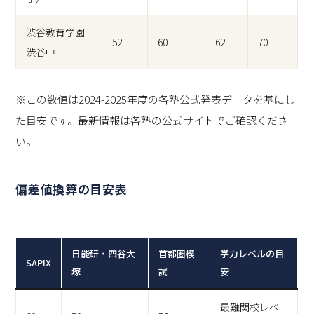
渋谷教育学園
52
60
62
70
渋谷中
※この数値は2024-2025年度の各塾公式発表データを基にし
た目安です。最新情報は各塾の公式サイトでご確認くださ
い。
偏差値換算の目安表
日能研・四谷大
首都圏模
学力レベルの目
SAPIX
塚
試
安
最難関校レベ