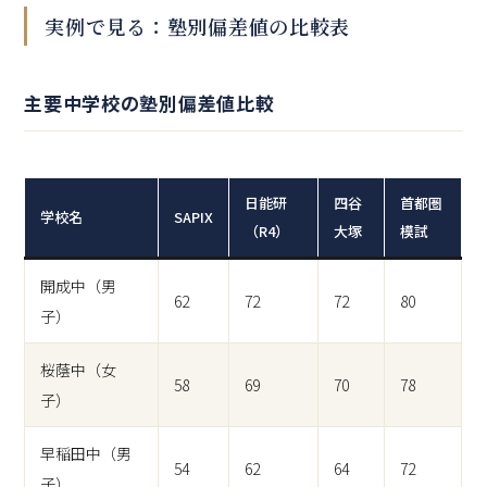
実例で見る：塾別偏差値の比較表
主要中学校の塾別偏差値比較
日能研
四谷
首都圏
学校名
SAPIX
（R4）
大塚
模試
開成中（男
62
72
72
80
子）
桜蔭中（女
58
69
70
78
子）
早稲田中（男
54
62
64
72
子）