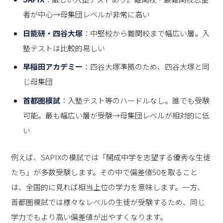
者が中心→母集団レベルが非常に高い
日能研・四谷大塚
：中堅校から難関校まで幅広い層。入
塾テストは比較的易しい
早稲田アカデミー
：四谷大塚準拠のため、四谷大塚と同
じ母集団
首都圏模試
：入塾テスト等のハードルなし。誰でも受験
可能。最も幅広い層が受験→母集団レベルが相対的に低
い
例えば、SAPIXの模試では「開成中学を志望する優秀な生徒
たち」が多数受験します。その中で偏差値50を取ること
は、全国的に見れば相当上位の学力を意味します。一方、
首都圏模試では様々なレベルの生徒が受験するため、同じ
学力でもより高い偏差値が出やすくなります。