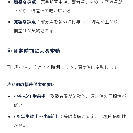
厳格な採点
：完全解答重視、部分点少なめ → 平均点が
下がり、偏差値の幅が広がる
寛容な採点
：部分点を多めに付与 → 平均点が上がり、
偏差値が集約される
④ 測定時期による変動
同じ塾でも、測定する時期によって偏差値は変動します。
時期別の偏差値変動要因
小4〜5年生前半
：受験者層が流動的、偏差値の信頼性が
低い
小5年生後半〜小6前半
：受験者層が安定、比較的信頼性
が高い