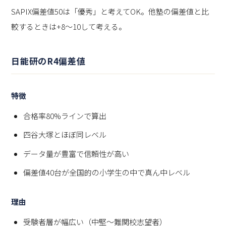
SAPIX偏差値50は「優秀」と考えてOK。他塾の偏差値と比
較するときは+8〜10して考える。
日能研のR4偏差値
特徴
合格率80%ラインで算出
四谷大塚とほぼ同レベル
データ量が豊富で信頼性が高い
偏差値40台が全国的の小学生の中で真ん中レベル
理由
受験者層が幅広い（中堅〜難関校志望者）