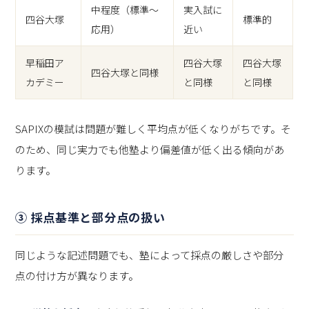
中程度（標準〜
実入試に
四谷大塚
標準的
応用）
近い
早稲田ア
四谷大塚
四谷大塚
四谷大塚と同様
カデミー
と同様
と同様
SAPIXの模試は問題が難しく平均点が低くなりがちです。そ
のため、同じ実力でも他塾より偏差値が低く出る傾向があ
ります。
③ 採点基準と部分点の扱い
同じような記述問題でも、塾によって採点の厳しさや部分
点の付け方が異なります。