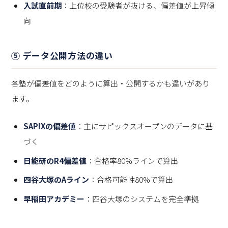
入試直前期
：上位校の受験者が抜ける、偏差値が上昇傾
向
⑤ データ公開方法の違い
各塾が偏差値をどのように算出・公開するかも違いがあり
ます。
SAPIXの偏差値
：主にサピックスオープンのデータに基
づく
日能研のR4偏差値
：合格率80%ラインで算出
四谷大塚のAライン
：合格可能性80%で算出
早稲田アカデミー
：四谷大塚のシステムを完全準拠