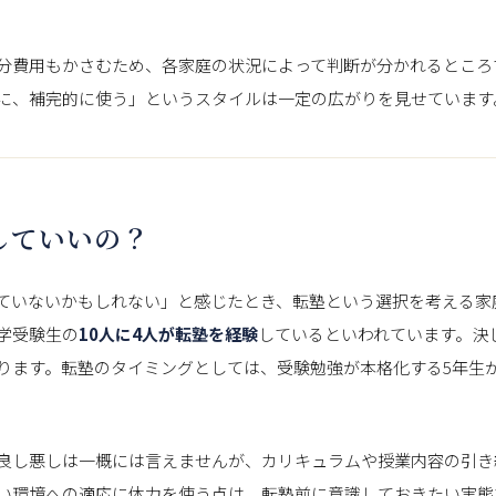
分費用もかさむため、各家庭の状況によって判断が分かれるところ
に、補完的に使う」というスタイルは一定の広がりを見せています
していいの？
ていないかもしれない」と感じたとき、転塾という選択を考える家
学受験生の
10人に4人が転塾を経験
しているといわれています。決
ります。転塾のタイミングとしては、受験勉強が本格化する5年生
良し悪しは一概には言えませんが、カリキュラムや授業内容の引き
い環境への適応に体力を使う点は、転塾前に意識しておきたい実態