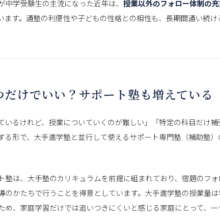
が中学受験生の主流になった近年は、
授業以外のフォロー体制の充
います。通塾の利便性や子どもの性格との相性も、長期間通い続け
つだけでいい？サポート塾も増えている
ているけれど、授業についていくのが難しい」「特定の科目だけ補
する形で、大手進学塾と並行して使えるサポート専門塾（補助塾）
ト塾は、大手塾のカリキュラムを前提に組まれており、宿題のフォ
導のかたちで行うことを得意としています。大手進学塾の授業量は
ため、家庭学習だけでは追いつきにくいと感じる家庭にとって、一