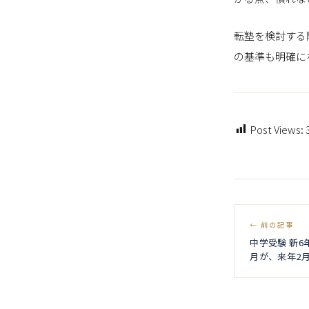
転塾を検討する
の基準も明確に
Post Views:
← 前の記事
中学受験 新6
月が、来年2