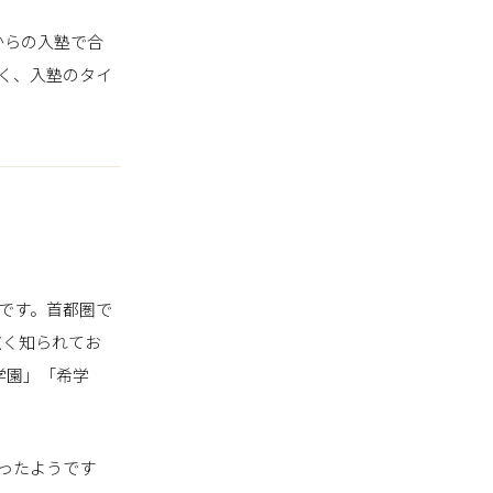
からの入塾で合
く、入塾のタイ
です。首都圏で
広く知られてお
学園」「希学
ったようです