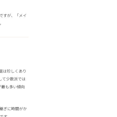
ですが、「メイ
。
庭は珍しくあり
して少数派では
が最も多い傾向
継ぎに時間がか
です。