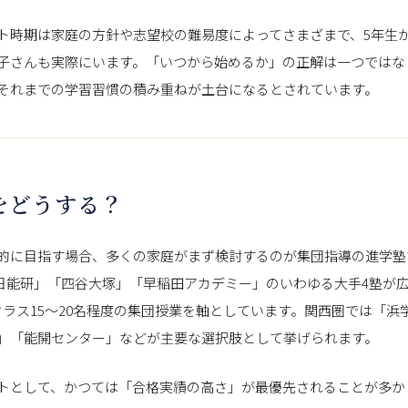
ト時期は家庭の方針や志望校の難易度によってさまざまで、5年生
子さんも実際にいます。「いつから始めるか」の正解は一つではな
それまでの学習習慣の積み重ねが土台になるとされています。
をどうする？
的に目指す場合、多くの家庭がまず検討するのが集団指導の進学塾
」「日能研」「四谷大塚」「早稲田アカデミー」のいわゆる大手4塾が
クラス15〜20名程度の集団授業を軸としています。関西圏では「浜
」「能開センター」などが主要な選択肢として挙げられます。
トとして、かつては「合格実績の高さ」が最優先されることが多か