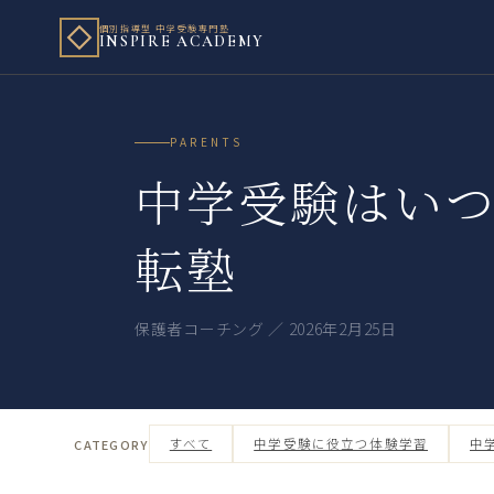
個別指導型 中学受験専門塾
INSPIRE ACADEMY
PARENTS
中学受験はい
転塾
保護者コーチング ／ 2026年2月25日
すべて
中学受験に役立つ体験学習
中
CATEGORY