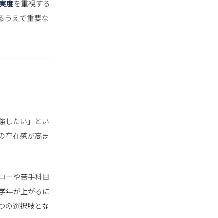
実度
を重視する
るうえで重要な
強したい」とい
の存在感が高ま
ローや苦手科目
学年が上がるに
つの選択肢とな