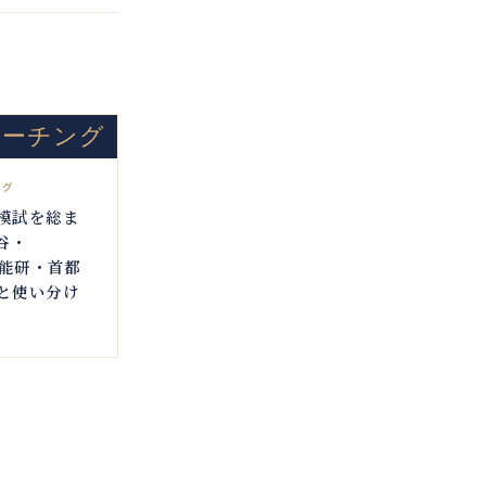
コーチング
ング
模試を総ま
谷・
日能研・首都
と使い分け