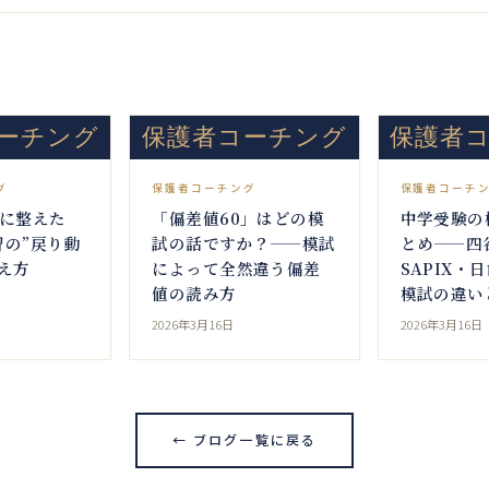
ーチング
保護者コーチング
保護者
グ
保護者コーチング
保護者コーチ
でに整えた
「偏差値60」はどの模
中学受験の
習の”戻り動
試の話ですか？——模試
とめ——四
え方
によって全然違う偏差
SAPIX・
値の読み方
模試の違い
2026年3月16日
2026年3月16日
← ブログ一覧に戻る