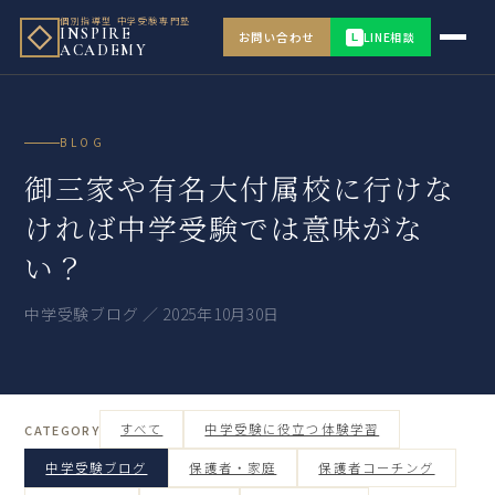
個別指導型 中学受験専門塾
INSPIRE
お問い合わせ
LINE相談
L
ACADEMY
BLOG
御三家や有名大付属校に行けな
ければ中学受験では意味がな
い？
中学受験ブログ ／ 2025年10月30日
すべて
中学受験に役立つ体験学習
CATEGORY
中学受験ブログ
保護者・家庭
保護者コーチング