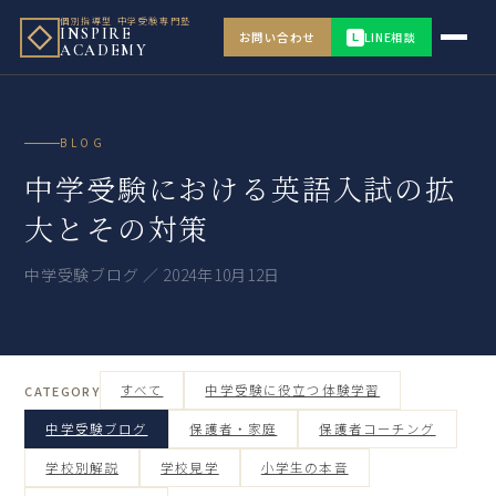
個別指導型 中学受験専門塾
INSPIRE
お問い合わせ
LINE相談
L
ACADEMY
BLOG
中学受験における英語入試の拡
大とその対策
中学受験ブログ ／ 2024年10月12日
すべて
中学受験に役立つ体験学習
CATEGORY
中学受験ブログ
保護者・家庭
保護者コーチング
学校別解説
学校見学
小学生の本音