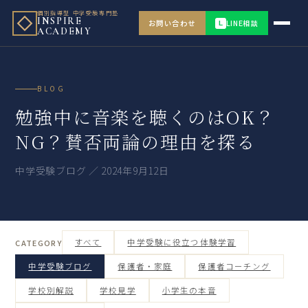
個別指導型 中学受験専門塾
INSPIRE
お問い合わせ
LINE相談
L
ACADEMY
BLOG
勉強中に音楽を聴くのはOK？
NG？賛否両論の理由を探る
中学受験ブログ ／ 2024年9月12日
すべて
中学受験に役立つ体験学習
CATEGORY
中学受験ブログ
保護者・家庭
保護者コーチング
学校別解説
学校見学
小学生の本音